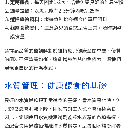
定時餵食
：每天固定1-2次，培養魚兒良好的作息習慣
適量投餵
：以魚兒能在2-3分鐘內吃完為準
選擇優質飼料
：根據魚種選擇適合的專用飼料
觀察食慾變化
：注意魚兒的食慾是否正常，及時調整
餵食量
選擇高品質的
魚飼料
對於維持魚兒健康至關重要。優質
的飼料不僅營養均衡，還能增強魚兒的免疫力，讓牠們
展現更自然的行為模式。
水質管理：健康餵食的基礎
良好的
水質
是魚類正常進食的基礎。當水質惡化時，魚
兒的食慾會明顯下降，即使看到主人也不會積極索食。
因此，定期使用
水質檢測試劑
監控水族箱的各項指標，
並配合使用
過濾設備
維持水質穩定，是每個水族愛好者