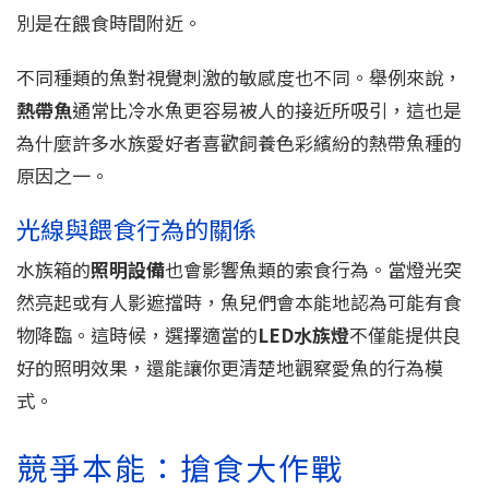
別是在餵食時間附近。
不同種類的魚對視覺刺激的敏感度也不同。舉例來說，
熱帶魚
通常比冷水魚更容易被人的接近所吸引，這也是
為什麼許多水族愛好者喜歡飼養色彩繽紛的熱帶魚種的
原因之一。
光線與餵食行為的關係
水族箱的
照明設備
也會影響魚類的索食行為。當燈光突
然亮起或有人影遮擋時，魚兒們會本能地認為可能有食
物降臨。這時候，選擇適當的
LED水族燈
不僅能提供良
好的照明效果，還能讓你更清楚地觀察愛魚的行為模
式。
競爭本能：搶食大作戰