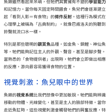
魚類雖然看起來呆萌，但牠們其實擁有不錯的
學習能力
和記憶力。當你每天固定時間餵食，魚兒們會逐漸建立
起「看到人影＝有食物」的
條件反射
。這種行為模式在
心理學上被稱為「古典制約」，就像巴甫洛夫的狗聽到
鈴聲就流口水一樣。
特別是那些聰明的
觀賞魚
品種，如金魚、錦鯉、神仙魚
等，牠們能夠記住主人的外觀、聲音，甚至是腳步聲。
當熟悉的「食物提供者」出現時，牠們會立即做出相應
的反應，游向最容易獲得食物的位置。
視覺刺激：魚兒眼中的世界
魚類的
視覺系統
比我們想像中更加敏銳。牠們能夠辨識
移動的物體、光線變化，甚至是主人的臉部特徵。當你
走近魚缸時，這些視覺刺激會觸發牠們的興奮反應，特