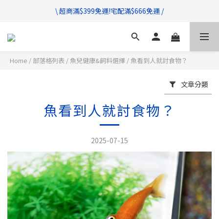
\ 超商滿$399免運!宅配滿$666免運 /
\ 超商滿$399免運!宅配滿$666免運 /
\ 滿$888享95折，$1111享9折優惠 /
不管售前售後，只要有任何疑問都歡迎與我們聯繫
Home
/
部落格列表
/
魚兒健康&飼料選擇
/
魚看到人就討食物？
\ 超商滿$399免運!宅配滿$666免運 /
文章分類
魚看到人就討食物？
2025-07-15