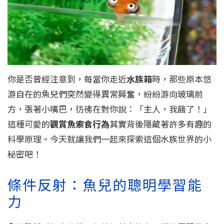
你是否曾經注意到，每當你走近
水族箱
時，那些原本悠
游自在的魚兒們突然變得異常興奮，紛紛游向玻璃前
方，張著小嘴巴，彷彿在對你說：「主人，我餓了！」
這種可愛的
觀賞魚索食行為
其實背後隱藏著許多有趣的
科學原理。今天就讓我們一起來探索這個水族世界的小
秘密吧！
條件反射：魚兒的聰明學習能
力