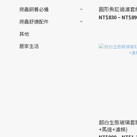
圓形魚缸過濾套
爬蟲飼養必備
NT$830 ~ NT$89
爬蟲舒適配件
其他
居家生活
超白生態玻璃套
+馬達+濾棉)