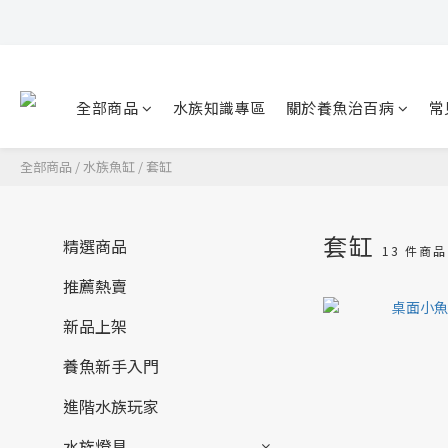
全部商品
水族知識專區
關於養魚治百病
常
全部商品
/
水族魚缸
/
套缸
套缸
精選商品
13 件商品
推薦熱賣
新品上架
養魚新手入門
進階水族玩家
水族燈具