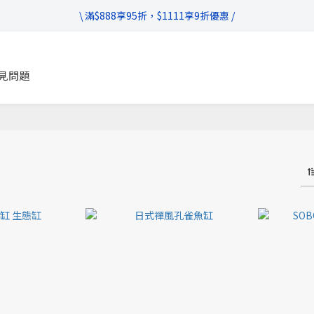
\ 超商滿$399免運!宅配滿$666免運 /
\ 滿$888享95折，$1111享9折優惠 /
不管售前售後，只要有任何疑問都歡迎與我們聯繫
見問題
\ 超商滿$399免運!宅配滿$666免運 /