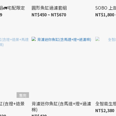
組🚛宅配限定
圓形魚缸過濾套組
SOBO 
9
NT$450 ~ NT$670
NT$1,800 
售完
缸(含燈+造景
背濾迷你魚缸(含馬達+燈+過濾
全智能生
棉)
NT$2,380