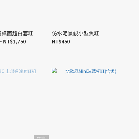
頂濾桌面超白套缸
仿水泥景觀小型魚缸
~ NT$1,750
NT$450
售完