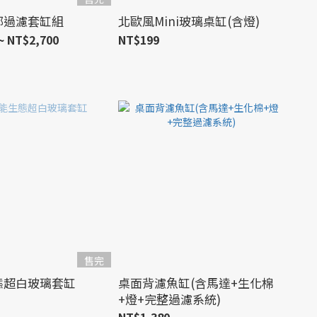
上部過濾套缸組
北歐風Mini玻璃桌缸(含燈)
~ NT$2,700
NT$199
售完
態超白玻璃套缸
桌面背濾魚缸(含馬達+生化棉
+燈+完整過濾系統)