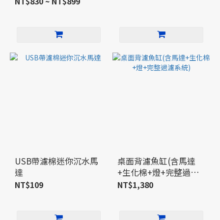
NT$830 ~ NT$899
USB帶濾棉迷你沉水馬
桌面背濾魚缸(含馬達
達
+生化棉+燈+完整過濾
系統)
NT$109
NT$1,380