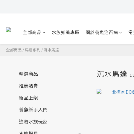
全部商品
水族知識專區
關於養魚治百病
常
全部商品
/
馬達系列
/
沉水馬達
沉水馬達
精選商品
1
推薦熱賣
新品上架
養魚新手入門
進階水族玩家
水族燈具