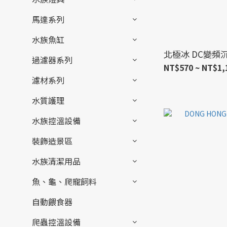
馬達系列
水族魚缸
北極冰 DC變頻
過濾器系列
NT$570 ~ NT$1,
濾材系列
水質護理
水族控溫設備
裝飾造景區
水族清潔用品
魚、龜、爬寵飼料
自動餵食器
爬蟲控溫設備