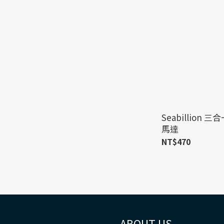
Seabillion
馬達
NT$470
ABOUT US