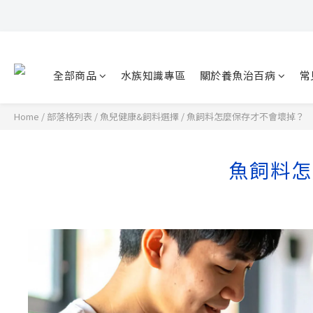
全部商品
水族知識專區
關於養魚治百病
常
Home
/
部落格列表
/
魚兒健康&飼料選擇
/
魚飼料怎麼保存才不會壞掉？
魚飼料怎