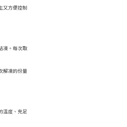
生又方便控制
結凍。每次取
次解凍的份量
的溫度、充足