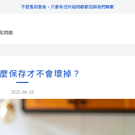
\ 超商滿$399免運!宅配滿$666免運 /
\ 超商滿$399免運!宅配滿$666免運 /
\ 滿$888享95折，$1111享9折優惠 /
見問題
不管售前售後，只要有任何疑問都歡迎與我們聯繫
\ 超商滿$399免運!宅配滿$666免運 /
麼保存才不會壞掉？
2025-06-19