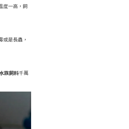
溫度一高，飼
霉或是長蟲，
水族飼料
千萬