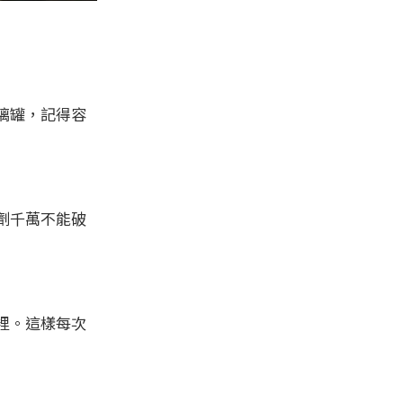
璃罐，記得容
劑千萬不能破
裡。這樣每次