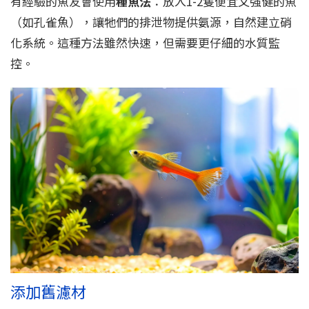
有經驗的魚友會使用
種魚法
：放入1-2隻便宜又強健的魚
（如孔雀魚），讓牠們的排泄物提供氨源，自然建立硝
化系統。這種方法雖然快速，但需要更仔細的水質監
控。
添加舊濾材