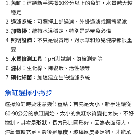
魚缸
：建議新手選擇60公分以上的魚缸，水量越大越
穩定
過濾系統
：可選擇上部過濾、外掛過濾或圓筒過濾
加熱棒
：維持水溫穩定，特別是熱帶魚必備
照明設備
：不只是觀賞用，對水草和魚兒健康都很重
要
水質檢測工具
：pH測試劑、氨檢測劑等
濾材
：生化棉、陶瓷環、活性碳等
硝化細菌
：加速建立生物過濾系統
魚缸選擇小撇步
選擇魚缸時要注意幾個重點：首先是
大小
，新手建議從
60-90公分的魚缸開始，太小的魚缸水質變化太快，不好
控制。其次是
形狀
，長方形比圓形好，因為表面積大，
溶氧量較充足。最後是
厚度
，玻璃厚度要足夠，才能承