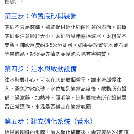
性碳）。
第三步：佈置底砂與裝飾
底砂不只是裝飾，還能提供硝化細菌附著的表面。選擇
底砂要注意顆粒大小，太細容易堵塞過濾器，太粗又不
美觀。鋪設厚度約3-5公分即可。如果要放置沉木或石頭
等裝飾品，記得要先清洗並浸泡去除有害物質。
第四步：注水與啟動設備
注水時要小心，可以在底部放個盤子，讓水流緩慢注
入，避免沖散底砂。水位加到適當高度後，啟動所有設
備：過濾器、加熱棒、照明等。這時要檢查所有設備是
否正常運作，水溫是否穩定在適當範圍。
第五步：建立硝化系統（養水）
這是最關鍵的步驟！加入
硝化細菌
後，需要等待2-4週讓