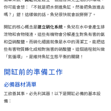
你可能會想：「不就是把水倒進魚缸，然後把魚放進去
嗎？」錯！這樣做的話，魚兒很快就會說掰掰了。
開缸的核心概念是
建立硝化系統
。魚兒在水中會產生排
泄物和食物殘渣，這些有機物會分解產生對魚有害的氨
和亞硝酸鹽。而硝化細菌就像是水中的清潔工，能把這
些有害物質轉化成相對無害的硝酸鹽。這個過程就叫做
「氮循環」，是維持魚缸生態平衡的關鍵！
開缸前的準備工作
必備器材清單
工欲善其事，必先利其器！以下是開缸必備的基本設
備：