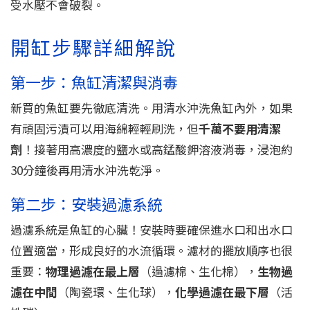
受水壓不會破裂。
開缸步驟詳細解說
第一步：魚缸清潔與消毒
新買的魚缸要先徹底清洗。用清水沖洗魚缸內外，如果
有頑固污漬可以用海綿輕輕刷洗，但
千萬不要用清潔
劑
！接著用高濃度的鹽水或高錳酸鉀溶液消毒，浸泡約
30分鐘後再用清水沖洗乾淨。
第二步：安裝過濾系統
過濾系統是魚缸的心臟！安裝時要確保進水口和出水口
位置適當，形成良好的水流循環。濾材的擺放順序也很
重要：
物理過濾在最上層
（過濾棉、生化棉），
生物過
濾在中間
（陶瓷環、生化球），
化學過濾在最下層
（活