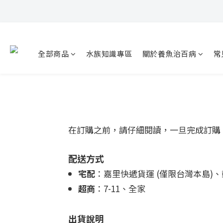
全部商品
水族知識專區
關於養魚治百病
常
在訂購之前，請仔細閱讀，一旦完成訂購
配送方式
宅配
：嘉里快遞貨運 (僅限台灣本島)、
超商
：7-11、全家
出貨說明