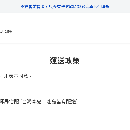
不管售前售後，只要有任何疑問都歡迎與我們聯繫
\ 超商滿$399免運!宅配滿$666免運 /
\ 超商滿$399免運!宅配滿$666免運 /
見問題
運送政策
，即表示同意。
郵局宅配 (台灣本島、離島皆有配送)