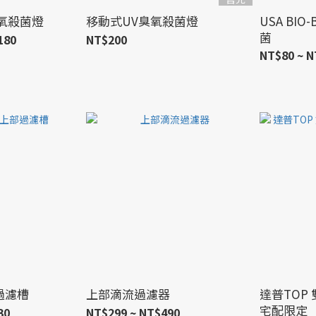
氧殺菌燈
移動式UV臭氧殺菌燈
USA BIO
菌
180
NT$200
NT$80 ~ N
過濾槽
上部滴流過濾器
達普TOP
宅配限定
30
NT$299 ~ NT$490