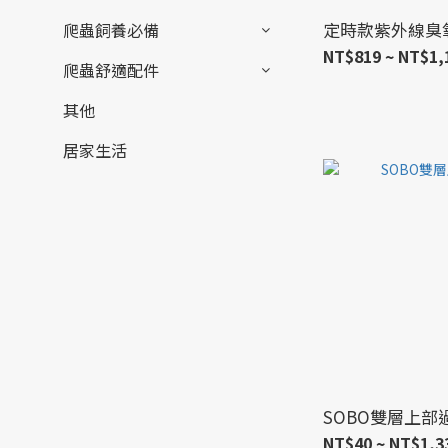
定時款紫外線臭
爬蟲飼養必備
NT$819 ~ NT$1,
爬蟲舒適配件
其他
居家生活
SOBO雙層上部
NT$40 ~ NT$1,3