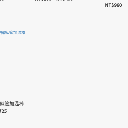
NT$960
雙顯鈦管加溫棒
725