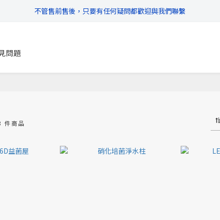
不管售前售後，只要有任何疑問都歡迎與我們聯繫
\ 超商滿$399免運!宅配滿$666免運 /
\ 超商滿$399免運!宅配滿$666免運 /
見問題
3 件商品