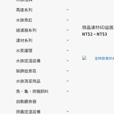
馬達系列
水族魚缸
微晶濾材6D益菌
過濾器系列
NT$2 ~ NT$3
濾材系列
水質護理
水族控溫設備
裝飾造景區
水族清潔用品
魚、龜、爬寵飼料
自動餵食器
爬蟲控溫設備