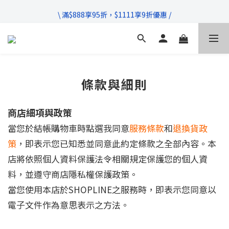
\ 超商滿$399免運!宅配滿$666免運 /
\ 滿$888享95折，$1111享9折優惠 /
不管售前售後，只要有任何疑問都歡迎與我們聯繫
\ 超商滿$399免運!宅配滿$666免運 /
條款與細則
商店細項與政策
當您於結帳購物車時點選我同意
服務條款
和
退換貨政
策
，即表示您已知悉並同意此約定條款之全部內容。本
店將依照個人資料保護法令相關規定保護您的個人資
料，並遵守商店隱私權保護政策。
當您使用本店於SHOPLINE之服務時，即表示您同意以
電子文件作為意思表示之方法。