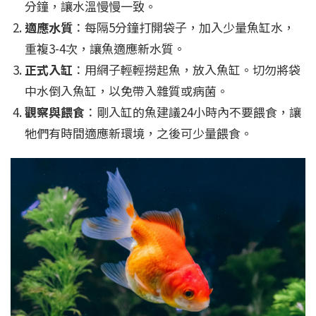
分鐘，讓水溫慢慢一致。
適應水質
：每隔5分鐘打開袋子，加入少量魚缸水，
重複3-4次，讓魚適應新水質。
正式入缸
：用網子輕輕撈起魚，放入魚缸。切勿將袋
中水倒入魚缸，以免帶入雜質或病菌。
觀察與餵食
：剛入缸的魚建議24小時內不要餵食，讓
牠們有時間適應新環境，之後可少量餵食。