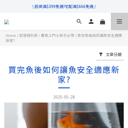
\ 超商滿$399免運!宅配滿$666免運 /
\ 超商滿$399免運!宅配滿$666免運 /
\ 滿$888享95折，$1111享9折優惠 /
不管售前售後，只要有任何疑問都歡迎與我們聯繫
Home
/
部落格列表
/
養魚入門＆新手必學
/
買完魚後如何讓魚安全適應
新家?
\ 超商滿$399免運!宅配滿$666免運 /
文章分類
買完魚後如何讓魚安全適應新
家?
2025-05-28