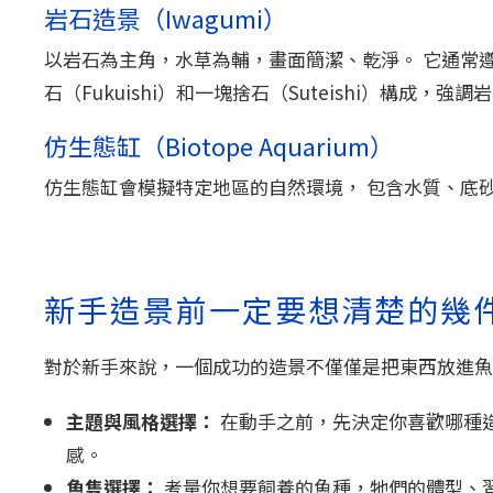
岩石造景（Iwagumi）
以岩石為主角，水草為輔，畫面簡潔、乾淨。 它通常遵循「三
石（Fukuishi）和一塊捨石（Suteishi）構
仿生態缸（Biotope Aquarium）
仿生態缸會模擬特定地區的自然環境， 包含水質、底
新手造景前一定要想清楚的幾
對於新手來說，一個成功的造景不僅僅是把東西放進魚
主題與風格選擇：
在動手之前，先決定你喜歡哪種
感。
魚隻選擇：
考量你想要飼養的魚種，牠們的體型、