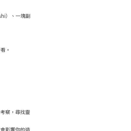
shi）、一塊副
好看。
地考察，尋找靈
這會影響你的造