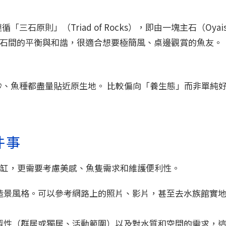
石原則」（Triad of Rocks），即由一塊主石（Oyai
成，強調岩石間的平衡與和諧，很適合想要極簡風、桌邊觀賞的魚友。
砂、魚種都盡量貼近原生地。 比較偏向「養生態」而非單純
件事
缸，更需要考慮美感、魚隻需求和維護便利性。
造景風格。可以參考網路上的照片、影片，甚至去水族館實
習性（群居或獨居、活動範圍）以及對水質和空間的需求，