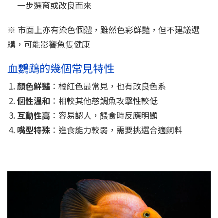
一步選育或改良而來
※ 市面上亦有染色個體，雖然色彩鮮豔，但不建議選
購，可能影響魚隻健康
血鸚鵡的幾個常見特性
顏色鮮豔
：橘紅色最常見，也有改良色系
個性溫和
：相較其他慈鯛魚攻擊性較低
互動性高
：容易認人，餵食時反應明顯
嘴型特殊
：進食能力較弱，需要挑選合適飼料