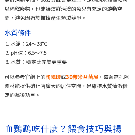
以稀釋廢物，也能讓這群活潑的魚兒有充足的游動空
間，避免因過於擁擠產生領域競爭。
水質條件
水溫：24～28°C
pH值：6.5～7.5
水質：穩定比完美更重要
可以參考官網上的
陶瓷環
或
3D奈米益菌屋
，這類高孔隙
濾材能提供硝化菌廣大的居住空間，是維持水質清澈穩
定的幕後功臣。
血鸚鵡吃什麼？餵食技巧與揚