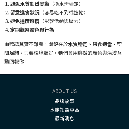
避免水質劇烈變動
（換水需穩定）
留意進食狀況
（容易吃不到或搶輸）
避免過度擁擠
（影響活動與壓力）
定期觀察體色與行為
血鸚鵡其實不難養，關鍵在於
水質穩定、餵食適當、空
間足夠
。只要環境顧好，牠們會用鮮豔的顏色與活潑互
動回報你。
ABOUT US
品牌故事
水族知識專區
最新消息