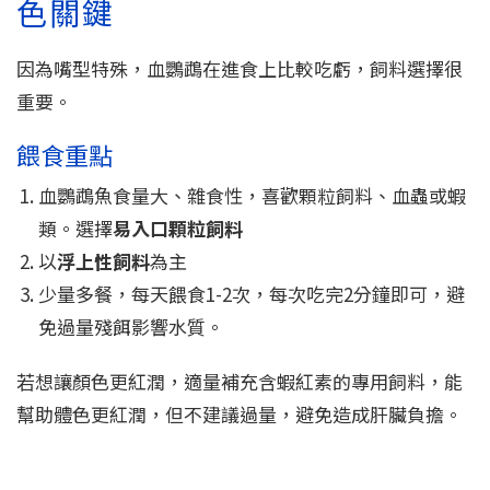
色關鍵
因為嘴型特殊，血鸚鵡在進食上比較吃虧，飼料選擇很
重要。
餵食重點
血鸚鵡魚食量大、雜食性，喜歡顆粒飼料、血蟲或蝦
類。選擇
易入口顆粒飼料
以
浮上性飼料
為主
少量多餐，每天餵食1-2次，每次吃完2分鐘即可，避
免過量殘餌影響水質。
若想讓顏色更紅潤，適量補充含蝦紅素的專用飼料，能
幫助體色更紅潤，但不建議過量，避免造成肝臟負擔。