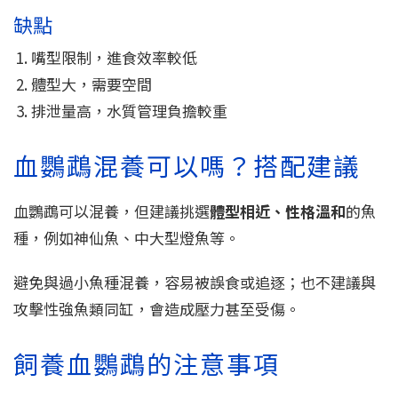
缺點
嘴型限制，進食效率較低
體型大，需要空間
排泄量高，水質管理負擔較重
血鸚鵡混養可以嗎？搭配建議
血鸚鵡可以混養，但建議挑選
體型相近、性格溫和
的魚
種，例如神仙魚、中大型燈魚等。
避免與過小魚種混養，容易被誤食或追逐；也不建議與
攻擊性強魚類同缸，會造成壓力甚至受傷。
飼養血鸚鵡的注意事項