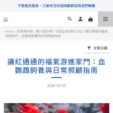
不管售前售後，只要有任何疑問都歡迎與我們聯繫
\ 超商滿$399免運!宅配滿$666免運 /
\ 超商滿$399免運!宅配滿$666免運 /
Home
/
部落格列表
/
養什麼好呢？水族生物淺談介紹
/
讓紅通通的福氣
游進家門：血鸚鵡飼養與日常照顧指南
文章分類
讓紅通通的福氣游進家門：血
鸚鵡飼養與日常照顧指南
2026-03-20