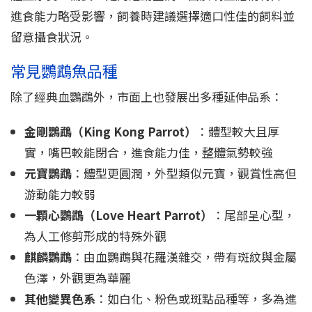
進食能力略受影響，飼養時建議選擇適口性佳的飼料並
留意攝食狀況。
常見鸚鵡魚品種
除了經典血鸚鵡外，市面上也發展出多種延伸品系：
金剛鸚鵡（King Kong Parrot）
：體型較大且厚
實，嘴巴較能閉合，進食能力佳，整體氣勢較強
元寶鸚鵡
：體型更圓潤，外型類似元寶，觀賞性高但
游動能力較弱
一顆心鸚鵡（Love Heart Parrot）
：尾部呈心型，
為人工修剪形成的特殊外觀
麒麟鸚鵡
：由血鸚鵡與花羅漢雜交，帶有斑紋與金屬
色澤，外觀更為華麗
其他變異色系
：如白化、粉色或斑點品種等，多為進