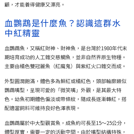
顧，才能養得健康又漂亮。
血鸚鵡是什麼魚？認識這群水
中紅精靈
血鸚鵡魚，又稱紅財神、財神魚，是台灣於1980年代末
期培育成功的人工雜交慈鯛魚，並非自然界原生物種。
主要由橘色雙冠麗魚（紅魔鬼）與紫紅火口雜交而成。
外型圓潤飽滿，體色多為鮮紅或橘紅色，頭部輪廓類似
鸚鵡嘴型，呈現可愛的「微笑嘴」外觀，是其最大特
色。幼魚初期體色偏淡或帶條紋，隨成長逐漸轉紅，搭
配適當飼料可維持良好色澤表現。
血鸚鵡屬於中大型觀賞魚，成魚約可長至15～25公分，
體型厚實，需要一定的活動空間。由於嘴型結構特殊，