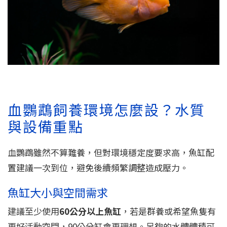
血鸚鵡飼養環境怎麼設？水質
與設備重點
血鸚鵡雖然不算難養，但對環境穩定度要求高，魚缸配
置建議一次到位，避免後續頻繁調整造成壓力。
魚缸大小與空間需求
建議至少使用
60公分以上魚缸
，若是群養或希望魚隻有
更好活動空間，90公分缸會更理想。足夠的水體體積可