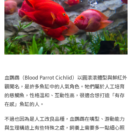
血鸚鵡（Blood Parrot Cichlid）以圓滾滾體型與鮮紅外
觀聞名，是許多魚缸中的人氣角色。牠們屬於人工培育
的慈鯛魚，性格溫和、互動性高，很適合想打造「有存
在感」魚缸的人。
不過也因為是人工改良品種，血鸚鵡在嘴型、游動能力
與生理構造上有些特殊之處，飼養上需要多一點細心照