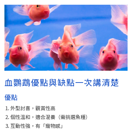
血鸚鵡優點與缺點一次講清楚
優點
外型討喜，觀賞性高
個性溫和，適合混養（需挑選魚種）
互動性強，有「寵物感」