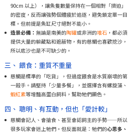
90cm 以上），讓魚隻數量保持在一個相對「擠迫」
的密度，反而讓強勢個體疲於追逐，避免鎖定單一目
標。但前提是魚缸尺寸絕對不能小。
造景必備：
無論是南美的
陶罐
或非洲的
堆石
，都必須
提供大量的躲藏點和遮蔽物，有的慈鯛也喜歡挖沙，
所以底沙也是不可缺少的。
三、 餵食：重質不重量
慈鯛是標準的「吃貨」，但過度餵食是水質崩壞的第
一殺手。請堅持「少量多餐」，並選擇含有螺旋藻、
蝦紅素
等增豔高蛋白飼料，幫助牠們顯色。
四、 聰明、有互動，但也「愛計較」
慈鯛會記人、會搶食、甚至會認飼主的手勢——所以
很多玩家會迷上牠們。但反面就是：牠們的
心思多、