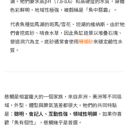
湖。牠們要求高pH（7.8-8.6）和高硬度的水質，身體
色彩鮮明，地域性極強，被戲稱是「魚中惡霸」。
代表魚種如馬湖的斑馬/雪花、坦湖的維納斯。由於牠
們會挖底砂、啃食水草，因此魚缸造景以堆疊石塊、
營造洞穴為主，底砂通常會使用
珊瑚砂
來穩定鹼性水
質。
慈鯛是相當龐大的一個家族，來自非洲、美洲等不同區
域，外型、體型與脾氣落差都很大。牠們的共同特點
是：
聰明、會記人、互動性強、領域性明顯
。如果你喜
歡「魚有個性」，慈鯛幾乎是首選。