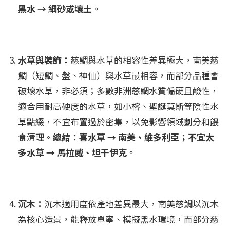
黑水 → 細砂或壤土。
水草與裝飾：
慈鯛與水草的相容性差異極大，南美慈
鯛（短鯛、盤、神仙）與水草最相容，而部分品種會
破壞水草，非必須；多數非洲慈鯛水質偏硬且鹼性，
適合用耐高硬度的水草，如小榕、聖誕莫斯等陰性水
草點綴，不宜布置過於密集，以免影響領域劃分和餵
食清理。
​總結：喜水草 → 南美、維多利亞；不宜太
多水草 → 馬拉威、坦干伊克。
沉木：
沉木適用度依產地差異最大，南美慈鯛以沉木
為核心造景，能釋放單寧、模擬黑水環境，而部分慈