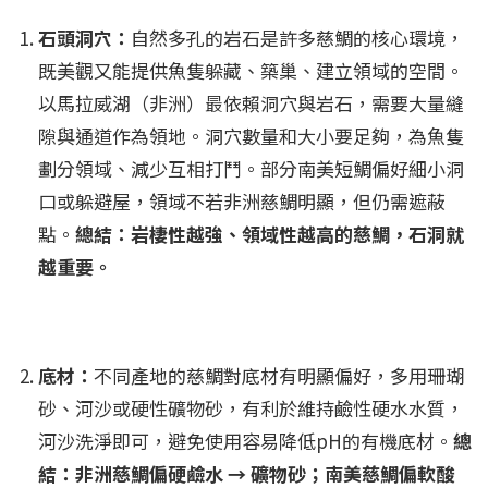
石頭洞穴：
自然多孔的岩石是許多慈鯛的核心環境，
既美觀又能提供魚隻躲藏、築巢、建立領域的空間。
以馬拉威湖（非洲）最依賴洞穴與岩石，需要大量縫
隙與通道作為領地。洞穴數量和大小要足夠，為魚隻
劃分領域、減少互相打鬥。部分南美短鯛偏好細小洞
口或躲避屋，領域不若非洲慈鯛明顯，但仍需遮蔽
點。
​總結：岩棲性越強、領域性越高的慈鯛，石洞就
越重要。
底材：
不同產地的慈鯛對底材有明顯偏好，多用珊瑚
砂、河沙或硬性礦物砂，有利於維持鹼性硬水水質，
河沙洗淨即可，避免使用容易降低pH的有機底材。
​總
結：非洲慈鯛偏硬鹼水 → 礦物砂；南美慈鯛偏軟酸