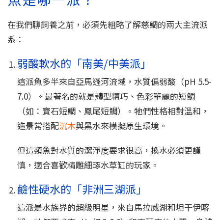
在我們聊飼養之前，必須先粗略了解慈鯛的兩大主流派
系：
弱酸軟水的「南美/中美派」
這派魚多半來自亞馬遜河流域，水質偏弱酸（pH 5.5-
7.0）。最著名的就是體型精巧、色彩華麗的短鯛
（如：寶石短鯛、鳳尾短鯛）。牠們性格相對溫和，
造景常搭配
沉木
與黑水來模擬原生環境。
但這類魚對水質的潔淨度要求很高，換水必須更謹
慎，適合喜歡精雕細琢水草缸的玩家。
鹼性硬水的「非洲三湖派」
這派是水族界的超級明星，來自馬拉威湖和坦干伊喀