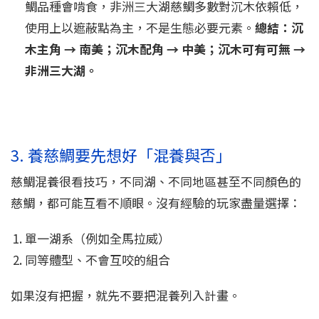
鯛品種會啃食，非洲三大湖慈鯛多數對沉木依賴低，
使用上以遮蔽點為主，不是生態必要元素。
總結：沉
木主角 → 南美；沉木配角 → 中美；沉木可有可無 →
非洲三大湖。
3. 養慈鯛要先想好「混養與否」
慈鯛混養很看技巧，不同湖、不同地區甚至不同顏色的
慈鯛，都可能互看不順眼。沒有經驗的玩家盡量選擇：
單一湖系（例如全馬拉威）
同等體型、不會互咬的組合
如果沒有把握，就先不要把混養列入計畫。