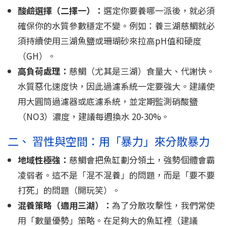
酸鹼選擇（二擇一）：
選定你要養哪一派後，就必須
確保你的水質參數穩定不變。例如：養三湖慈鯛就必
須持續使用三湖魚鹽或珊瑚砂來拉高pH值和硬度
（GH）。
高負荷處理：
慈鯛（尤其是三湖）食量大、代謝快。
水質惡化速度快，因此過濾系統一定要強大。建議使
用大圓筒過濾器或底濾系統，並定期監測硝酸鹽
（NO3）濃度，建議每週換水 20-30%。
二、 習性與空間：用「暴力」來分散暴力
地域性極強：
慈鯛會把魚缸劃分領土，強勢個體會霸
凌弱者。這不是「混不混養」的問題，而是「要不要
打死」的問題（開玩笑）。
混養策略（適用三湖）：
為了分散攻擊性，我們常使
用「數量優勢」策略。在足夠大的魚缸裡（建議