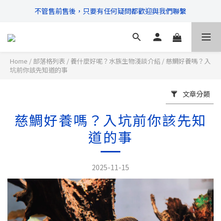
\ 超商滿$399免運!宅配滿$666免運 /
\ 超商滿$399免運!宅配滿$666免運 /
Home
/
部落格列表
/
養什麼好呢？水族生物淺談介紹
/
慈鯛好養嗎？入
坑前你該先知道的事
文章分類
慈鯛好養嗎？入坑前你該先知
道的事
2025-11-15