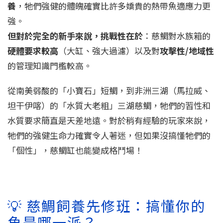
養
，牠們強健的體魄確實比許多嬌貴的熱帶魚適應力更
強。
但對於完全的新手來說，挑戰性在於
：慈鯛對水族箱的
硬體要求較高
（大缸、強大過濾）以及對
攻擊性/地域性
的管理知識門檻較高。
從南美弱酸的「小寶石」短鯛，到非洲三湖（馬拉威、
坦干伊喀）的「水質大老粗」三湖慈鯛，牠們的習性和
水質要求簡直是天差地遠。對於稍有經驗的玩家來說，
牠們的強健生命力確實令人著迷，但如果沒搞懂牠們的
「個性」，慈鯛缸也能變成格鬥場！
💡 慈鯛飼養先修班：搞懂你的
魚是哪一派？