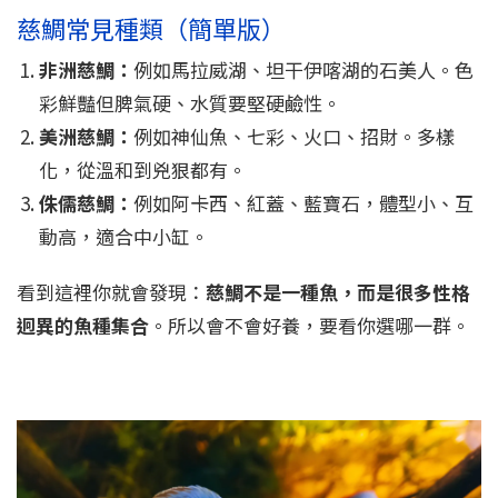
慈鯛常見種類（簡單版）
非洲慈鯛：
例如馬拉威湖、坦干伊喀湖的石美人。色
彩鮮豔但脾氣硬、水質要堅硬鹼性。
美洲慈鯛：
例如神仙魚、七彩、火口、招財。多樣
化，從溫和到兇狠都有。
侏儒慈鯛：
例如阿卡西、紅蓋、藍寶石，體型小、互
動高，適合中小缸。
看到這裡你就會發現：
慈鯛不是一種魚，而是很多性格
迥異的魚種集合
。所以會不會好養，要看你選哪一群。