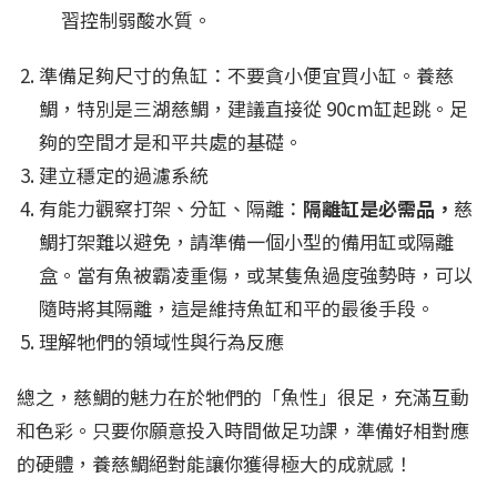
習控制弱酸水質。
準備足夠尺寸的魚缸：不要貪小便宜買小缸。養慈
鯛，特別是三湖慈鯛，建議直接從 90cm缸起跳。足
夠的空間才是和平共處的基礎。
建立穩定的過濾系統
有能力觀察打架、分缸、隔離：
隔離缸是必需品，
慈
鯛打架難以避免，請準備一個小型的備用缸或隔離
盒。當有魚被霸凌重傷，或某隻魚過度強勢時，可以
隨時將其隔離，這是維持魚缸和平的最後手段。
理解牠們的領域性與行為反應
總之，慈鯛的魅力在於牠們的「魚性」很足，充滿互動
和色彩。只要你願意投入時間做足功課，準備好相對應
的硬體，養慈鯛絕對能讓你獲得極大的成就感！