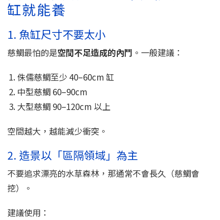
缸就能養
1. 魚缸尺寸不要太小
慈鯛最怕的是
空間不足造成的內鬥
。一般建議：
侏儒慈鯛至少 40–60cm 缸
中型慈鯛 60–90cm
大型慈鯛 90–120cm 以上
空間越大，越能減少衝突。
2. 造景以「區隔領域」為主
不要追求漂亮的水草森林，那通常不會長久（慈鯛會
挖）。
建議使用：