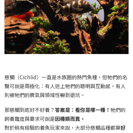
慈鯛（Cichlid）一直是水族圈的熱門魚種，但牠們的名
聲可說是兩極化：有人迷上牠們的聰明與互動感，有人
則被牠們的脾氣與領域性嚇到退坑。
那慈鯛到底好不好養？
答案是：看你是哪一種！
牠們的
飼養難度與要求可說是
因種類而異。
對於稍有經驗的養魚玩家來說，大部分慈鯛品種都算
好