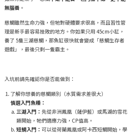
無腦養
。
慈鯛雖然生命力強，但牠對硬體要求很高，而且習性管
理是新手最容易挫敗的地方。你如果只用 45cm小缸，
養了 5隻三湖慈鯛，那魚缸很快就會變成「慈鯛生存者
遊戲」，最後只剩一隻霸主。
入坑前請先確認你是否能做到：
了解你想養的慈鯛類別（水質需求差很大）
慎選入門魚種：
三湖入門：
先從非洲鳳凰（薩伊藍）或馬湖的雪花
類開始，牠們適應力強，CP值高。
短鯛入門：
可以從荷蘭鳳凰或阿卡西短鯛開始，學