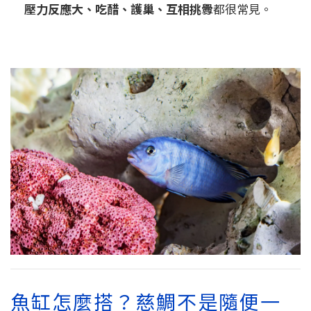
壓力反應大、吃醋、護巢、互相挑釁
都很常見。
魚缸怎麼搭？慈鯛不是隨便一