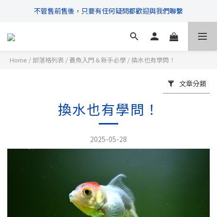
不管售前售後，只要有任何疑問都歡迎與我們聯繫
\ 超商滿$399免運!宅配滿$666免運 /
\ 超商滿$399免運!宅配滿$666免運 /
Home
/
部落格列表
/
養魚入門＆新手必學
/
換水也有學問！
文章分類
換水也有學問！
2025-05-28