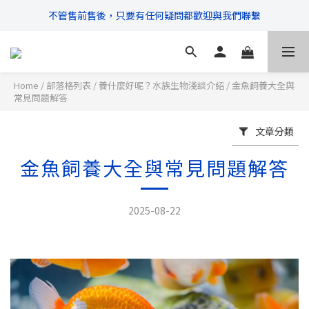
\ 超商滿$399免運!宅配滿$666免運 /
\ 超商滿$399免運!宅配滿$666免運 /
\ 滿$888享95折，$1111享9折優惠 /
不管售前售後，只要有任何疑問都歡迎與我們聯繫
Home
/
部落格列表
/
養什麼好呢？水族生物淺談介紹
/
金魚飼養大全與
常見問題解答
\ 超商滿$399免運!宅配滿$666免運 /
文章分類
金魚飼養大全與常見問題解答
2025-08-22