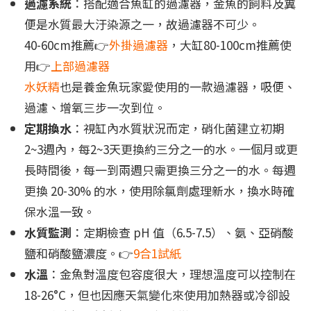
過濾系統
：搭配適合魚缸的過濾器，金魚的飼料及糞
便是水質最大汙染源之一，故過濾器不可少。
40-60cm推薦👉
外掛過濾器
，大缸80-100cm推薦使
用👉
上部過濾器
水妖精
也是養金魚玩家愛使用的一款過濾器，吸便、
過濾、增氧三步一次到位。
定期換水
：視缸內水質狀況而定，硝化菌建立初期
2~3週內，每2~3天更換約三分之一的水。一個月或更
長時間後，每一到兩週只需更換三分之一的水。每週
更換 20-30% 的水，使用除氯劑處理新水，換水時確
保水溫一致。
水質監測
：定期檢查 pH 值（6.5-7.5）、氨、亞硝酸
鹽和硝酸鹽濃度。👉
9合1試紙
水溫
：金魚對溫度包容度很大，理想溫度可以控制在
18-26°C，但也因應天氣變化來使用加熱器或冷卻設