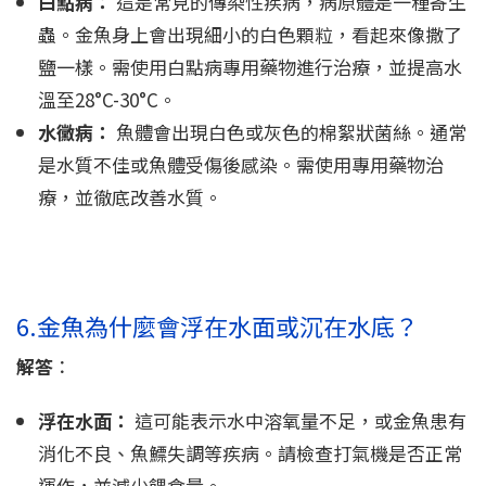
白點病：
這是常見的傳染性疾病，病原體是一種寄生
蟲。金魚身上會出現細小的白色顆粒，看起來像撒了
鹽一樣。需使用白點病專用藥物進行治療，並提高水
溫至28°C-30°C。
水黴病：
魚體會出現白色或灰色的棉絮狀菌絲。通常
是水質不佳或魚體受傷後感染。需使用專用藥物治
療，並徹底改善水質。
6.金魚為什麼會浮在水面或沉在水底？
解答
：
浮在水面：
這可能表示水中溶氧量不足，或金魚患有
消化不良、魚鰾失調等疾病。請檢查打氣機是否正常
運作，並減少餵食量。