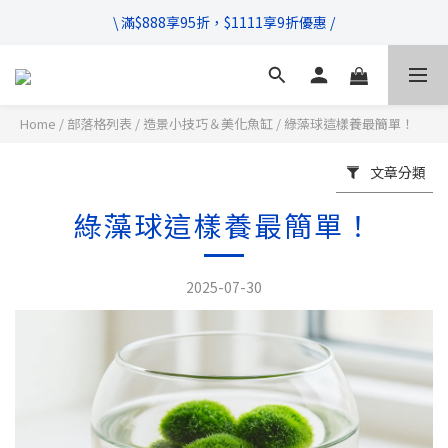
\ 超商滿$399免運!宅配滿$666免運 /
\ 滿$888享95折，$1111享9折優惠 /
不管售前售後，只要有任何疑問都歡迎與我們聯繫
\ 超商滿$399免運!宅配滿$666免運 /
Home
/
部落格列表
/
造景小技巧＆美化魚缸
/
綠藻球這樣養最簡單！
文章分類
綠藻球這樣養最簡單！
2025-07-30