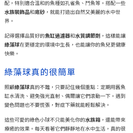
配，特別適合溫和的魚種如孔雀魚、鬥魚等。搭配一些
水族裝飾品
和
底砂
，就能打造出自然又美麗的水中世
界。
記得選擇品質好的
魚缸過濾器
和
水質調節劑
，這樣能讓
綠藻球
在更穩定的環境中生長，也能讓你的魚兒更健康
快樂。
綠藻球真的很簡單
照顧
綠藻球
真的不難，只要記住幾個重點：定期用舊魚
缸水清洗、避免強光直射、偶爾讓它們滾動一下。遇到
變色問題也不要慌張，對症下藥就能輕鬆解決。
這些可愛的綠色小球不只能美化你的
水族箱
，還能帶來
療癒的效果。每天看著它們靜靜地在水中生活，真的很