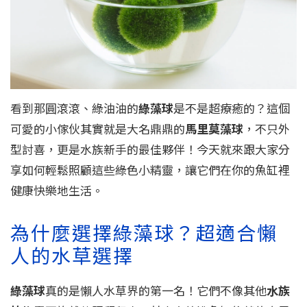
看到那圓滾滾、綠油油的
綠藻球
是不是超療癒的？這個
可愛的小傢伙其實就是大名鼎鼎的
馬里莫藻球
，不只外
型討喜，更是水族新手的最佳夥伴！今天就來跟大家分
享如何輕鬆照顧這些綠色小精靈，讓它們在你的魚缸裡
健康快樂地生活。
為什麼選擇綠藻球？超適合懶
人的水草選擇
綠藻球
真的是懶人水草界的第一名！它們不像其他
水族