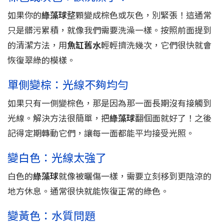
如果你的
綠藻球
整顆變成棕色或灰色，別緊張！這通常
只是髒污累積，就像我們需要洗澡一樣。按照前面提到
的清潔方法，用
魚缸舊水
輕輕擠洗幾次，它們很快就會
恢復翠綠的模樣。
單側變棕：光線不夠均勻
如果只有一側變棕色，那是因為那一面長期沒有接觸到
光線。解決方法很簡單，把
綠藻球
翻個面就好了！之後
記得定期轉動它們，讓每一面都能平均接受光照。
變白色：光線太強了
白色的
綠藻球
就像被曬傷一樣，需要立刻移到更陰涼的
地方休息。通常很快就能恢復正常的綠色。
變黃色：水質問題