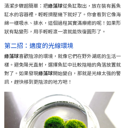
清潔步驟超簡單：把
綠藻球
從魚缸取出，放在裝有舊魚
缸水的容器裡，輕輕擠壓幾下就好了。你會看到它像海
綿一樣吸水、排水，這個過程其實滿療癒的呢！如果形
狀有點變形，用手輕輕滾一滾就能恢復圓形了。
第二招：適度的光線環境
綠藻球
喜歡陰涼的環境，就像它們在野外湖底的生活一
樣。避免陽光直射，選擇魚缸中比較陰暗的角落放置就
對了。如果發現
綠藻球
開始變白，那就是光線太強的警
訊，趕快移到更陰涼的地方吧！