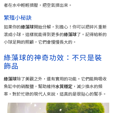
者在水中輕輕擠壓，把空氣擠出來。
繁殖小秘訣
如果你的
綠藻球
開始分解，別擔心！你可以把碎片重新
滾成小球，這樣就能得到更多的
綠藻球
了。記得給新的
小球足夠的照顧，它們會慢慢長大的。
綠藻球的神奇功效：不只是裝
飾品
綠藻球
除了美觀之外，還有實用的功能。它們能夠吸收
魚缸中的硝酸鹽，幫助維持
水質穩定
，減少換水的頻
率。對於忙碌的現代人來說，這真的是很貼心的幫手。