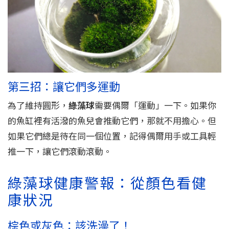
第三招：讓它們多運動
為了維持圓形，
綠藻球
需要偶爾「運動」一下。如果你
的魚缸裡有活潑的魚兒會推動它們，那就不用擔心。但
如果它們總是待在同一個位置，記得偶爾用手或工具輕
推一下，讓它們滾動滾動。
綠藻球健康警報：從顏色看健
康狀況
棕色或灰色：該洗澡了！