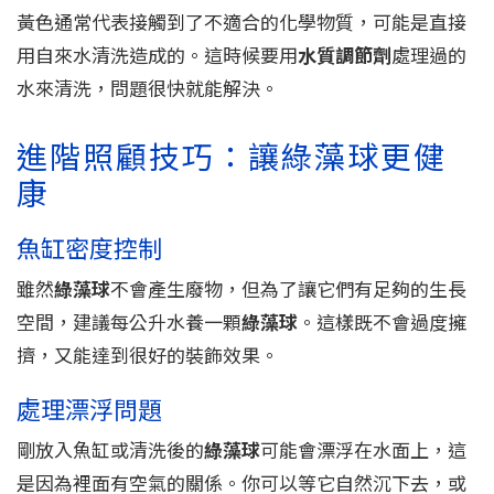
黃色通常代表接觸到了不適合的化學物質，可能是直接
用自來水清洗造成的。這時候要用
水質調節劑
處理過的
水來清洗，問題很快就能解決。
進階照顧技巧：讓綠藻球更健
康
魚缸密度控制
雖然
綠藻球
不會產生廢物，但為了讓它們有足夠的生長
空間，建議每公升水養一顆
綠藻球
。這樣既不會過度擁
擠，又能達到很好的裝飾效果。
處理漂浮問題
剛放入魚缸或清洗後的
綠藻球
可能會漂浮在水面上，這
是因為裡面有空氣的關係。你可以等它自然沉下去，或