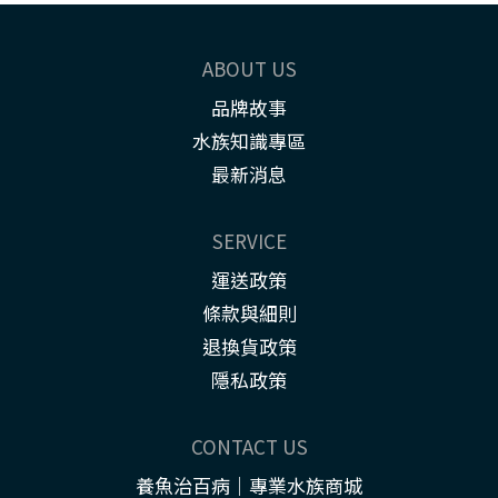
讓魚累，長期下來還可能影響它們吃飯、休息，甚至壓力大到容易
生病。魚兒如果一直被水推著走，游起來歪歪斜斜、躲在角落，或
尾鰭看起來破損，就很有可能是水流問題。尤其是小魚、幼魚或長
ABOUT US
鰭品種，更容易受不了。不少人看到魚一直被水流推著跑，就以為
品牌故事
應該把水流降到最低。但其實適度的水流，對魚缸是非常重要的。
水族知識專區
幫助水中溶氧提升水流能帶動水面產生波動，增加水與空氣接觸面
最新消息
積，使氧氣更容易溶入水中，提供魚類及硝化菌所需的氧氣。提升
過濾效率水流能將魚便、殘餌等雜質送往過濾器，避免髒污堆積在
魚缸各個角落，也能降低水質惡化的速度。維持水溫均勻加溫器附
SERVICE
近的熱水若沒有循環，容易形成局部高溫，而水流可以讓整缸水溫
運送政策
更加平均，減少溫差。模擬自然環境許多魚類原本就生活在有水流
條款與細則
的環境中，適度的流動能刺激牠們展現較自然的游泳與覓食行
為。 並不是所有魚都喜歡強水流很多玩家容易忽略的一件事，就是
退換貨政策
不同魚種對水流的接受度差異很大。較喜歡水流的魚種例如：斑馬
隱私政策
魚小精靈異形部分鼠魚溪流型異形白雲山魚這些魚原本就生活在流
動較快的溪流或河川，因此通常能適應較大的水流。喜歡平緩水流
CONTACT US
的魚種例如：鬥魚神仙魚七彩魚孔雀魚幼魚部分短鯛尤其像鬥魚、
神仙魚等具有長鰭的魚種，如果水流過強，會消耗更多體力維持平
養魚治百病｜專業水族商城