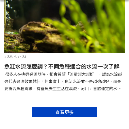
2026-07-03
魚缸水流怎麼調？不同魚種適合的水流一次了解
很多人在挑選過濾器時，都會希望「流量越大越好」，認為水流越
強代表過濾效果越佳。但事實上，魚缸水流並不是越強越好，而是
要符合魚種需求。有些魚天生生活在溪流、河川，喜歡穩定的水
流；但也有不少觀賞魚原本就棲息在水流平緩的環境，如果長時間
受到強勁水流影響，不僅容易緊迫，甚至可能影響進食、休息與健
康。但如果你已經買了水流較強的過濾器該怎麼辦？本文就帶你了
查看更多
解如何判斷魚缸水流是否過強，以及有哪些簡單的方法可以改
善。 為什麼魚缸需要水流？水流太強會有什麼影響？水流太猛不只