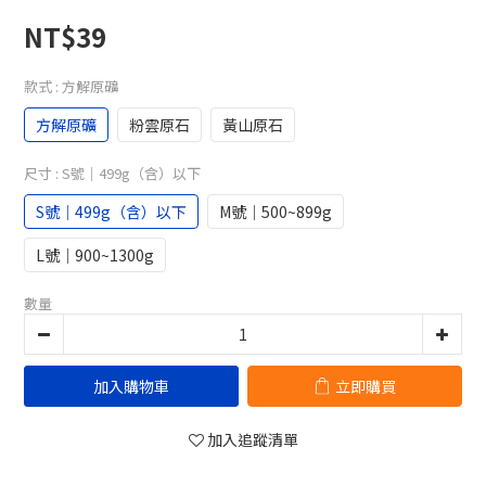
NT$39
款式
: 方解原礦
方解原礦
粉雲原石
黃山原石
尺寸
: S號｜499g（含）以下
S號｜499g（含）以下
M號｜500~899g
L號｜900~1300g
數量
加入購物車
立即購買
加入追蹤清單