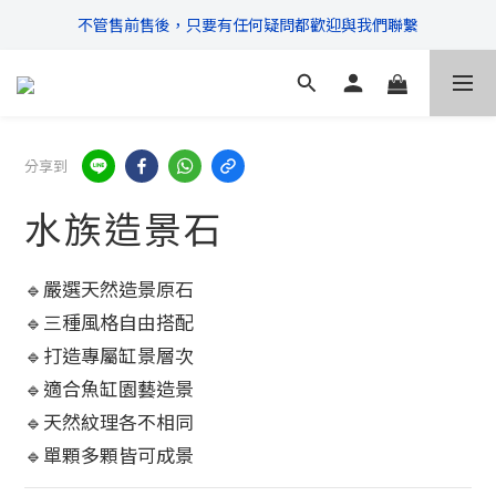
不管售前售後，只要有任何疑問都歡迎與我們聯繫
\ 超商滿$399免運!宅配滿$666免運 /
\ 超商滿$399免運!宅配滿$666免運 /
分享到
水族造景石
🔹嚴選天然造景原石
🔹三種風格自由搭配
🔹打造專屬缸景層次
🔹適合魚缸園藝造景
🔹天然紋理各不相同
🔹單顆多顆皆可成景