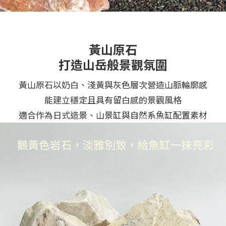
黃山原石
打造山岳般景觀氛圍
黃山原石以奶白、淺黃與灰色層次營造山脈輪廓感
能建立穩定且具有留白感的景觀風格
適合作為日式造景、山景缸與自然系魚缸配置素材