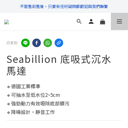
不管售前售後，只要有任何疑問都歡迎與我們聯繫
\ 超商滿$399免運!宅配滿$666免運 /
\ 超商滿$399免運!宅配滿$666免運 /
分享到
Seabillion 底吸式沉水
馬達
🔹德國工業標準
🔹可抽水至低水位2~5cm
🔹強勁動力有效吸除底部髒污
🔹降噪設計，靜音工作