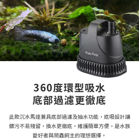
360度環型吸水
底部過濾更徹底
此款沉水馬達兼具底部過濾及抽水功能，底吸設計讓
髒污不易殘留，換水更徹底，維護簡單方便，是水族
愛好者與爬蟲飼主的理想選擇。