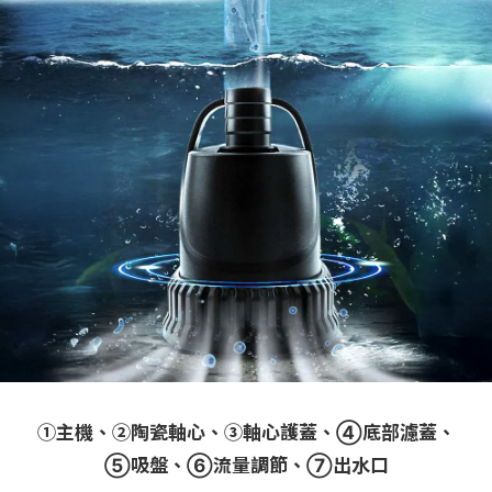
➀主機、➁陶瓷軸心、➂軸心護蓋、➃底部濾蓋、
➄吸盤、➅流量調節、➆出水口