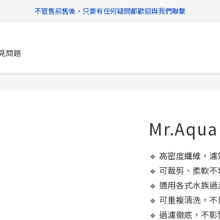
不管售前售後，只要有任何疑問都歡迎與我們聯繫
\ 超商滿$399免運!宅配滿$666免運 /
\ 超商滿$399免運!宅配滿$666免運 /
見問題
Mr.Aq
🔹 高密度纖維，
🔹 可裁剪、柔軟不
🔹 適用各式水族過
🔹 可重複清洗，
🔹 過濾徹底，不