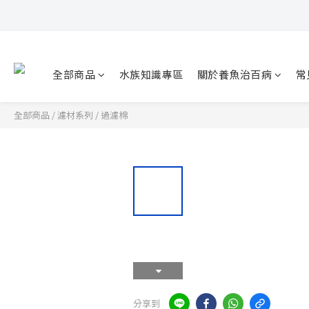
全部商品
水族知識專區
關於養魚治百病
常
全部商品
/
濾材系列
/
過濾棉
分享到