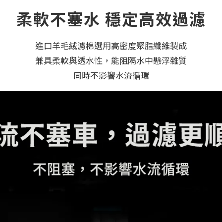
柔軟不塞水 穩定高效過濾
進口羊毛絨濾棉選用高密度聚脂纖維製成
兼具柔軟與透水性，能阻隔水中懸浮雜質
同時不影響水流循環