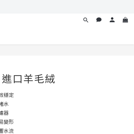
立即購買
ua 進口羊毛絨
濾效穩定
堵水
濾器
不易變形
影響水流