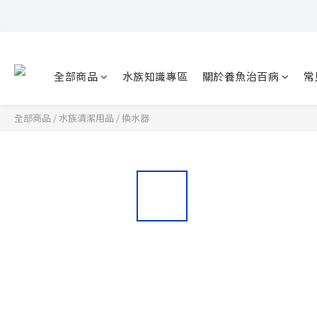
全部商品
水族知識專區
關於養魚治百病
常
全部商品
/
水族清潔用品
/
換水器