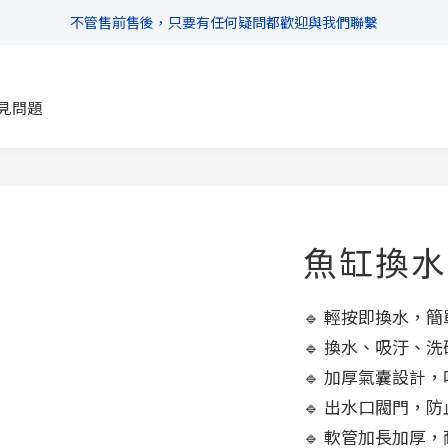
不管售前售後，只要有任何疑問都歡迎與我們聯繫
\ 超商滿$399免運!宅配滿$666免運 /
\ 超商滿$399免運!宅配滿$666免運 /
見問題
魚缸換水
🔹 輕按即換水，
🔹 換水、吸汙、
🔹 加厚氣囊設計
🔹 出水口閥門，
🔹 軟管加長加厚