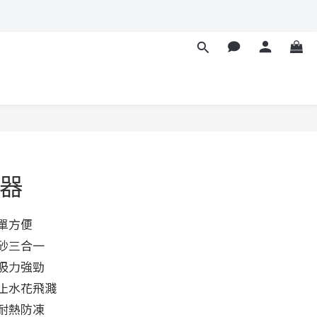
立即購買
器
簡單方便
洗砂三合一
，吸力強勁
防止水花飛濺
，耐熱防凍