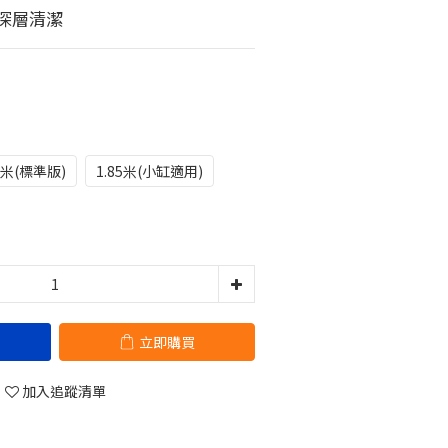
效深層清潔
7米(標準版)
1.85米(小缸適用)
立即購買
加入追蹤清單