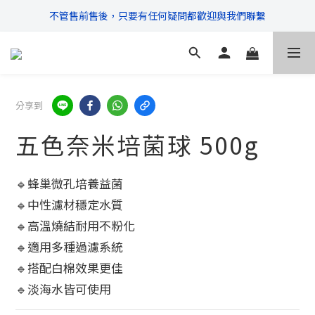
不管售前售後，只要有任何疑問都歡迎與我們聯繫
\ 超商滿$399免運!宅配滿$666免運 /
\ 超商滿$399免運!宅配滿$666免運 /
分享到
五色奈米培菌球 500g
🔹蜂巢微孔培養益菌
🔹中性濾材穩定水質
🔹高溫燒結耐用不粉化
🔹適用多種過濾系統
🔹搭配白棉效果更佳
🔹淡海水皆可使用