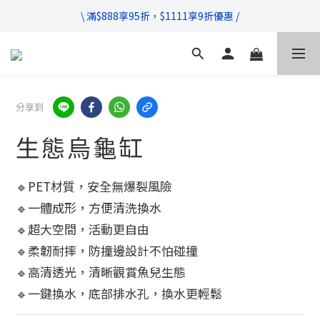
\ 超商滿$399免運!宅配滿$666免運 /
\ 滿$888享95折，$1111享9折優惠 /
不管售前售後，只要有任何疑問都歡迎與我們聯繫
\ 超商滿$399免運!宅配滿$666免運 /
分享到
生態烏龜缸
🔹PET材質，安全無爆裂風險
🔹一體成形，方便清洗換水
🔹超大空間，活動更自由
🔹柔韌耐摔，防撞邊設計不怕碰撞
🔹高清透光，清晰觀賞魚兒生態
🔹一鍵換水，底部排水孔，換水更輕鬆