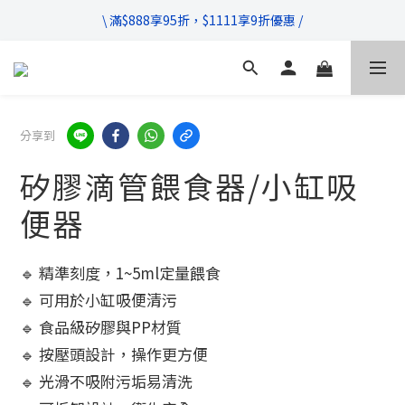
\ 超商滿$399免運!宅配滿$666免運 /
\ 滿$888享95折，$1111享9折優惠 /
不管售前售後，只要有任何疑問都歡迎與我們聯繫
\ 超商滿$399免運!宅配滿$666免運 /
分享到
矽膠滴管餵食器/小缸吸
便器
🔹 精準刻度，1~5ml定量餵食
🔹 可用於小缸吸便清污
🔹 食品級矽膠與PP材質
🔹 按壓頭設計，操作更方便
🔹 光滑不吸附污垢易清洗