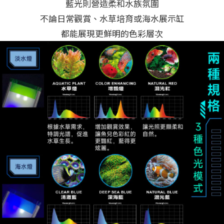
藍光則營造柔和水族氛圍
不論日常觀賞、水草培育或海水展示缸
都能展現更鮮明的色彩層次