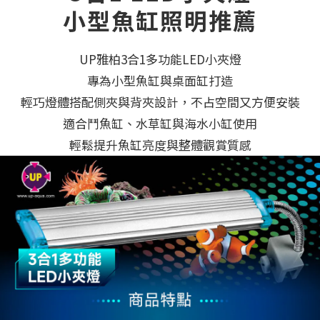
小型魚缸照明推薦
UP雅柏3合1多功能LED小夾燈
專為小型魚缸與桌面缸打造
輕巧燈體搭配側夾與背夾設計，不占空間又方便安裝
適合鬥魚缸、水草缸與海水小缸使用
輕鬆提升魚缸亮度與整體觀賞質感