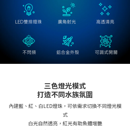
三色燈光模式
打造不同水族氛圍
內建藍、紅、白LED燈珠，可依需求切換不同燈光模
式
白光自然透亮，紅光有助魚體增艷