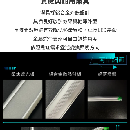
質感與耐用兼具
燈具採鋁合金外殼設計
具備良好散熱效果與輕薄外型
長時間點燈能有效降低熱量累積，延長LED壽命
金屬蛇管支架可自由調整角度
依照魚缸需求靈活變換照明方向