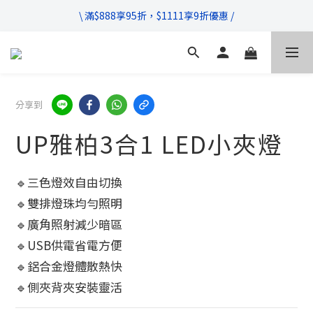
\ 超商滿$399免運!宅配滿$666免運 /
\ 滿$888享95折，$1111享9折優惠 /
不管售前售後，只要有任何疑問都歡迎與我們聯繫
\ 超商滿$399免運!宅配滿$666免運 /
分享到
UP雅柏3合1 LED小夾燈
🔹三色燈效自由切換
🔹雙排燈珠均勻照明
🔹廣角照射減少暗區
🔹USB供電省電方便
🔹鋁合金燈體散熱快
🔹側夾背夾安裝靈活