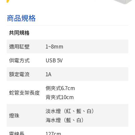
商品規格
共同規格
適用缸壁
1~8mm
供電方式
USB 5V
額定電流
1A
側夾式6.7cm
蛇管支架長度
背夾式10cm
淡水燈（紅、藍、白）
燈珠
海水燈（藍、白）
電線長
127cm