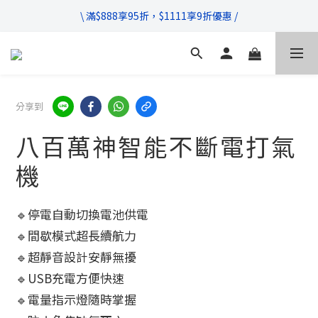
\ 超商滿$399免運!宅配滿$666免運 /
\ 滿$888享95折，$1111享9折優惠 /
不管售前售後，只要有任何疑問都歡迎與我們聯繫
\ 超商滿$399免運!宅配滿$666免運 /
分享到
八百萬神智能不斷電打氣
機
🔹停電自動切換電池供電
🔹間歇模式超長續航力
🔹超靜音設計安靜無擾
🔹USB充電方便快速
🔹電量指示燈隨時掌握