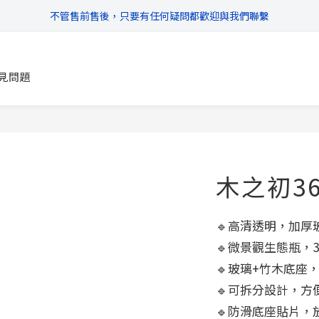
不管售前售後，只要有任何疑問都歡迎與我們聯繫
\ 超商滿$399免運!宅配滿$666免運 /
\ 超商滿$399免運!宅配滿$666免運 /
見問題
木之初3
🔹高清透明，加厚
🔹微景觀生態瓶，
🔹玻璃+竹木底座
🔹可拆分設計，方
🔹防滑底座貼片，