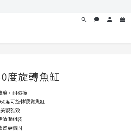
立即購買
60度旋轉魚缸
玻璃，耐碰撞
360度可旋轉觀賞魚缸
，美觀雅致
便清潔組裝
放置更穩固