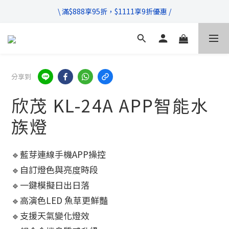
\ 超商滿$399免運!宅配滿$666免運 /
\ 滿$888享95折，$1111享9折優惠 /
不管售前售後，只要有任何疑問都歡迎與我們聯繫
\ 超商滿$399免運!宅配滿$666免運 /
分享到
欣茂 KL-24A APP智能水
族燈
🔹藍芽連線手機APP操控
🔹自訂燈色與亮度時段
🔹一鍵模擬日出日落
🔹高演色LED 魚草更鮮豔
🔹支援天氣變化燈效