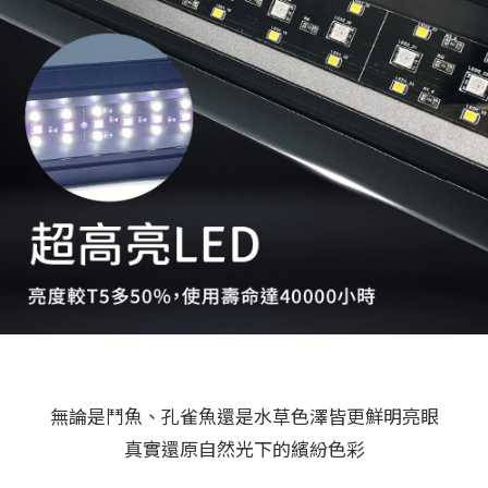
無論是鬥魚、孔雀魚還是水草色澤皆更鮮明亮眼
真實還原自然光下的繽紛色彩